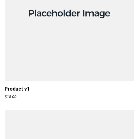
ADD TO CART
Product v1
$
15.00