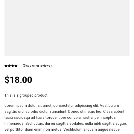
(
3
customer reviews)
Rated
3
4.33
out
$
18.00
of 5
based on
customer
ratings
This is a grouped product.
Lorem ipsum dolor sit amet, consectetur adipiscing elit. Vestibulum
sagittis orci ac odio dictum tincidunt. Donec ut metus leo. Class aptent
taciti sociosqu ad litora torquent per conubia nostra, per inceptos
himenaeos. Sed luctus, dui eu sagittis sodales, nulla nibh sagittis augue,
vel porttitor diam enim non metus. Vestibulum aliquam augue neque.