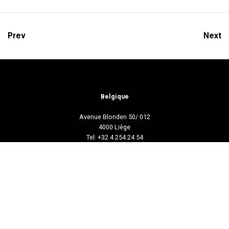
Prev
Next
Belgique
Avenue Blonden 50/ 012
4000 Liège
Tel: +32 4 254 24 54
Mail:
info@biemar-biemar.be
Luxembourg
Grand'Rue 37
9905 Troisvierges