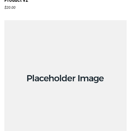
Product v2
$
20.00