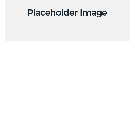
Product Variable
$
15.00
–
$
20.00