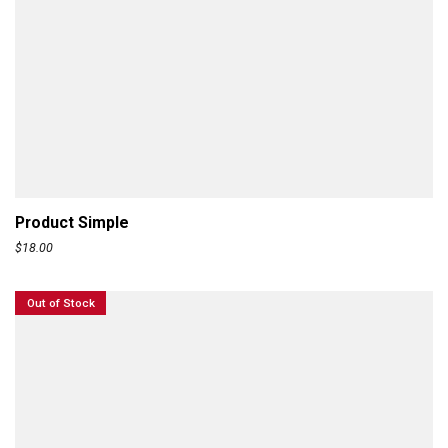
ADD TO CART
Product Simple
$
18.00
Out of Stock