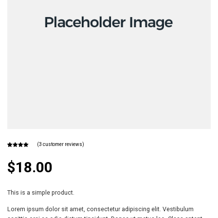
(
3
customer reviews)
Rated
3
4.33
out
$
18.00
of 5
based on
customer
ratings
This is a simple product.
Lorem ipsum dolor sit amet, consectetur adipiscing elit. Vestibulum