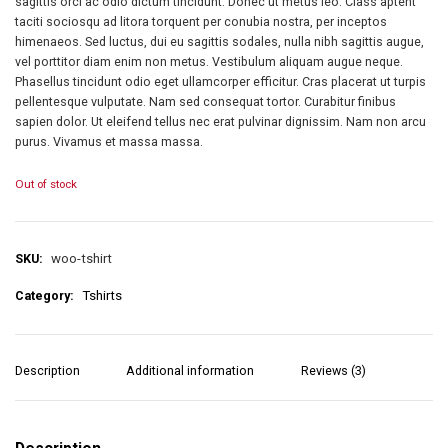
sagittis orci ac odio dictum tincidunt. Donec ut metus leo. Class aptent
taciti sociosqu ad litora torquent per conubia nostra, per inceptos
himenaeos. Sed luctus, dui eu sagittis sodales, nulla nibh sagittis augue,
vel porttitor diam enim non metus. Vestibulum aliquam augue neque.
Phasellus tincidunt odio eget ullamcorper efficitur. Cras placerat ut turpis
pellentesque vulputate. Nam sed consequat tortor. Curabitur finibus
sapien dolor. Ut eleifend tellus nec erat pulvinar dignissim. Nam non arcu
purus. Vivamus et massa massa.
Out of stock
SKU:
woo-tshirt
Category:
Tshirts
Description
Additional information
Reviews (3)