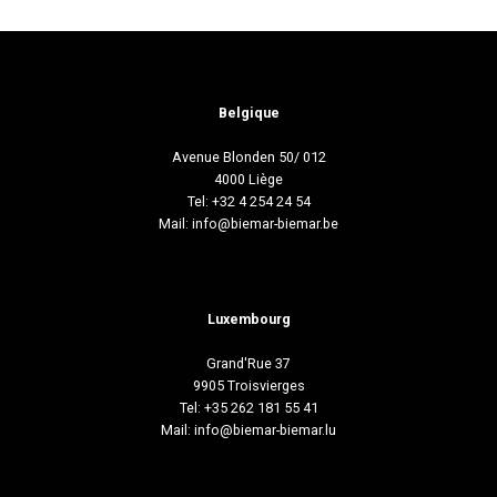
Belgique
Avenue Blonden 50/ 012
4000 Liège
Tel: +32 4 254 24 54
Mail:
info@biemar-biemar.be
Luxembourg
Grand'Rue 37
9905 Troisvierges
Tel: +35 262 181 55 41
Mail:
info@biemar-biemar.lu