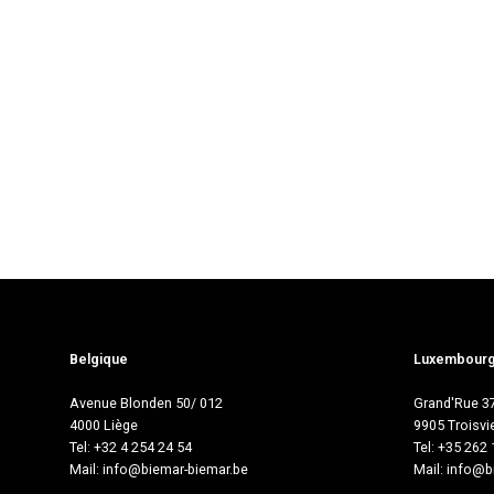
Belgique
Luxembour
Avenue Blonden 50/ 012
Grand'Rue 3
4000 Liège
9905 Troisvi
Tel: +32 4 254 24 54
Tel: +35 262
Mail:
info@biemar-biemar.be
Mail:
info@bi