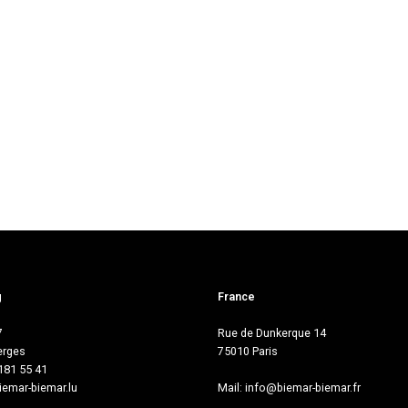
g
France
7
Rue de Dunkerque 14
erges
75010 Paris
 181 55 41
emar-biemar.lu
Mail:
info@biemar-biemar.fr